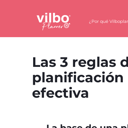
¿Por qué Vilbopla
Las 3 reglas 
planificación
efectiva
La base de una p