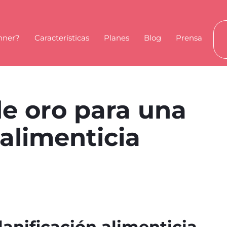
nner?
Características
Planes
Blog
Prensa
de oro para una
 alimenticia
lanificación alimenticia