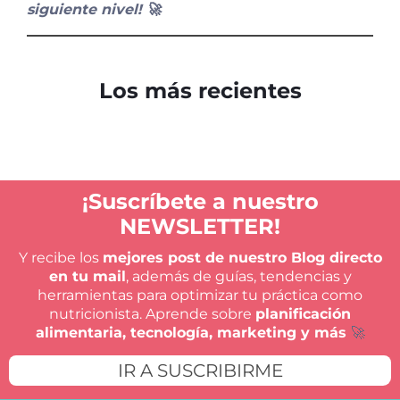
siguiente nivel! 🚀
Los más recientes
¡Suscríbete a nuestro
NEWSLETTER!
Y recibe los
mejores post de nuestro Blog directo
en tu mail
, además de guías, tendencias y
herramientas para optimizar tu práctica como
nutricionista. Aprende sobre
planificación
alimentaria, tecnología, marketing y más
🚀
IR A SUSCRIBIRME